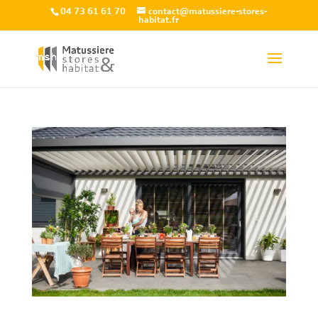
04 73 61 61 70
contact@matussiere-stores-
habitat.fr