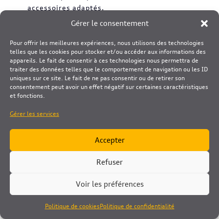
accessoires adaptés.
Gérer le consentement
Pour une protection cohérente, on ne parle
pas uniquement du matériau. On parle de
Pour offrir les meilleures expériences, nous utilisons des technologies
l’ensemble “volet + quincaillerie + pose”.
telles que les cookies pour stocker et/ou accéder aux informations des
Quelques stratégies simples font une vraie
appareils. Le fait de consentir à ces technologies nous permettra de
traiter des données telles que le comportement de navigation ou les ID
différence :
uniques sur ce site. Le fait de ne pas consentir ou de retirer son
consentement peut avoir un effet négatif sur certaines caractéristiques
Choisir des modèles renforcés (profils
et fonctions.
solides, conception rigide).
Gérer les services
Ajouter des
accessoires anti-intrusion
:
barres de sécurité, arrêts renforcés,
Accepter
verrouillage fiable.
Soigner les points d’ancrage (gonds,
Refuser
pentures) avec une fixation adaptée au
support.
Voir les préférences
Prévoir une fermeture homogène sur tous
les vantaux, surtout en grand format.
Politique de cookies
Politique de confidentialité