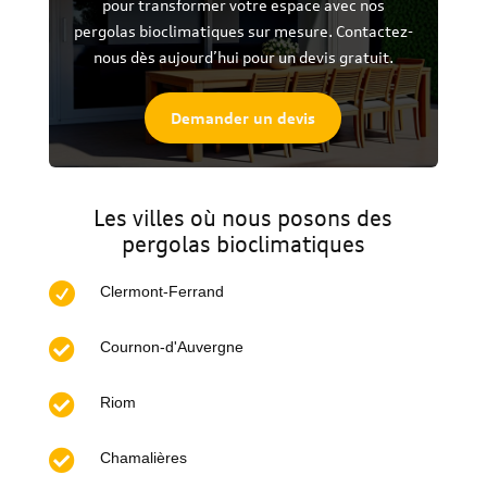
pour transformer votre espace avec nos
pergolas bioclimatiques sur mesure. Contactez-
nous dès aujourd’hui pour un devis gratuit.
Demander un devis
Les villes où nous posons des
pergolas bioclimatiques

Clermont-Ferrand

Cournon-d'Auvergne

Riom

Chamalières