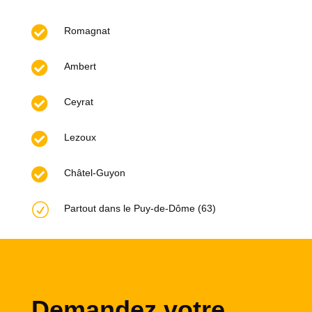

Romagnat

Ambert

Ceyrat

Lezoux

Châtel-Guyon
R
Partout dans le Puy-de-Dôme (63)
Demandez votre