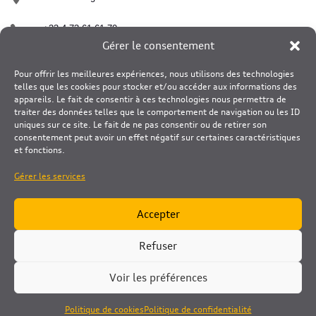

+33 4 73 61 61 70
Gérer le consentement

contact@matussiere-stores-habitat.fr
Pour offrir les meilleures expériences, nous utilisons des technologies
telles que les cookies pour stocker et/ou accéder aux informations des
appareils. Le fait de consentir à ces technologies nous permettra de
traiter des données telles que le comportement de navigation ou les ID
uniques sur ce site. Le fait de ne pas consentir ou de retirer son
consentement peut avoir un effet négatif sur certaines caractéristiques
et fonctions.
Gérer les services
Accepter
Refuser
Cookie
-
Politique de Confidentialité
Copyright © 2025 Matussiere S&H By
Clic'N Start
Voir les préférences
Politique de cookies
Politique de confidentialité