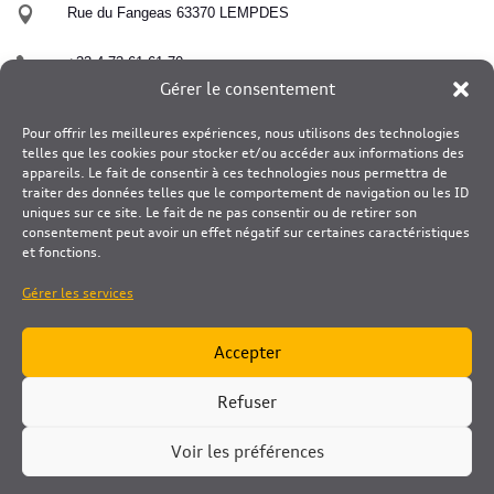

Rue du Fangeas 63370 LEMPDES

+33 4 73 61 61 70
Gérer le consentement

contact@matussiere-stores-habitat.fr
Pour offrir les meilleures expériences, nous utilisons des technologies
telles que les cookies pour stocker et/ou accéder aux informations des
appareils. Le fait de consentir à ces technologies nous permettra de
traiter des données telles que le comportement de navigation ou les ID
uniques sur ce site. Le fait de ne pas consentir ou de retirer son
consentement peut avoir un effet négatif sur certaines caractéristiques
et fonctions.
Gérer les services
Accepter
Refuser
Cookie
-
Politique de Confidentialité
Copyright © 2025 Matussiere S&H By
Clic'N Start
Voir les préférences