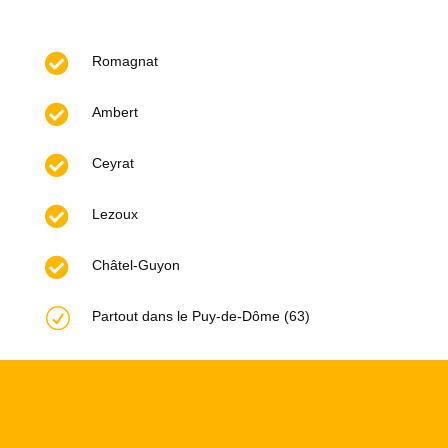

Romagnat

Ambert

Ceyrat

Lezoux

Châtel-Guyon
R
Partout dans le Puy-de-Dôme (63)