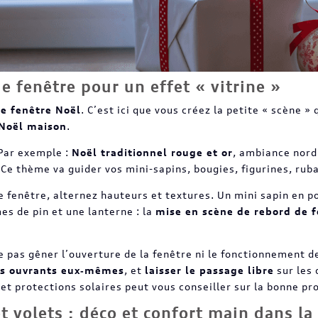
e fenêtre pour un effet « vitrine »
de fenêtre Noël
. C’est ici que vous créez la petite « scène » 
 Noël maison
.
Par exemple :
Noël traditionnel rouge et or
, ambiance nord
. Ce thème va guider vos mini-sapins, bougies, figurines, ru
e fenêtre, alternez hauteurs et textures. Un mini sapin en p
s de pin et une lanterne : la
mise en scène de rebord de 
e pas gêner l’ouverture de la fenêtre ni le fonctionnement de
les ouvrants eux‑mêmes
, et
laisser le passage libre
sur les 
t protections solaires peut vous conseiller sur la bonne pro
t volets : déco et confort main dans la