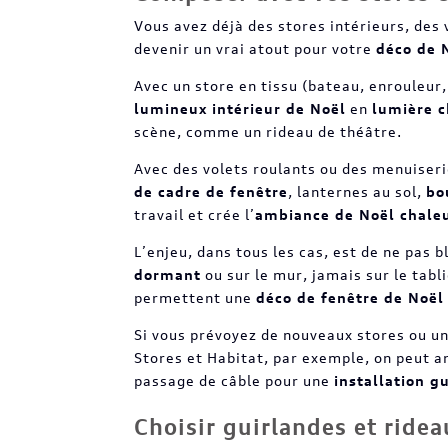
Vous avez déjà des stores intérieurs, des v
devenir un vrai atout pour votre
déco de 
Avec un store en tissu (bateau, enrouleur,
lumineux intérieur de Noël
en
lumière 
scène, comme un rideau de théâtre.
Avec des volets roulants ou des menuiserie
de cadre de fenêtre
, lanternes au sol,
bo
travail et crée l’
ambiance de Noël chale
L’enjeu, dans tous les cas, est de ne pas 
dormant
ou sur le mur, jamais sur le tabli
permettent une
déco de fenêtre de Noël
Si vous prévoyez de nouveaux stores ou u
Stores et Habitat, par exemple, on peut an
passage de câble pour une
installation 
Choisir guirlandes et ride