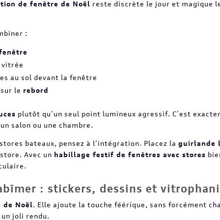
tion de fenêtre de Noël
reste discrète le jour et magique le
mbiner :
fenêtre
 vitrée
s au sol devant la fenêtre
 sur le
rebord
uces
plutôt qu’un seul point lumineux agressif. C’est exact
 un salon ou une chambre.
stores bateaux, pensez à l’intégration. Placez la
guirlande
 store. Avec un
habillage festif de fenêtres avec stores
bie
ulaire.
 abîmer : stickers, dessins et vitrophan
s de Noël
. Elle ajoute la touche féérique, sans forcément ch
un joli rendu.