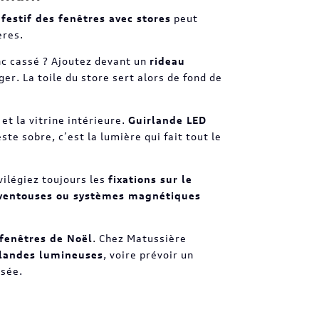
 festif des fenêtres avec stores
peut
ères.
anc cassé ? Ajoutez devant un
rideau
er. La toile du store sert alors de fond de
et la vitrine intérieure.
Guirlande LED
este sobre, c’est la lumière qui fait tout le
vilégiez toujours les
fixations sur le
 ventouses ou systèmes magnétiques
 fenêtres de Noël
. Chez Matussière
rlandes lumineuses
, voire prévoir un
isée.