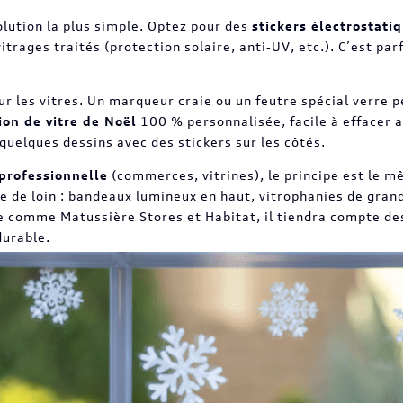
olution la plus simple. Optez pour des
stickers électrostati
vitrages traités (protection solaire, anti‑UV, etc.). C’est 
r les vitres. Un marqueur craie ou un feutre spécial verre p
ion de vitre de Noël
100 % personnalisée, facile à effacer a
uelques dessins avec des stickers sur les côtés.
professionnelle
(commerces, vitrines), le principe est le m
le de loin : bandeaux lumineux en haut, vitrophanies de grande
ste comme Matussière Stores et Habitat, il tiendra compte de
durable.