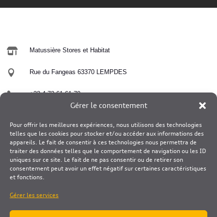

Matussière Stores et Habitat

Rue du Fangeas 63370 LEMPDES

+33 4 73 61 61 70
Gérer le consentement

contact@matussiere-stores-habitat.fr
Pour offrir les meilleures expériences, nous utilisons des technologies
telles que les cookies pour stocker et/ou accéder aux informations des
appareils. Le fait de consentir à ces technologies nous permettra de
traiter des données telles que le comportement de navigation ou les ID
uniques sur ce site. Le fait de ne pas consentir ou de retirer son
consentement peut avoir un effet négatif sur certaines caractéristiques
et fonctions.
Gérer les services