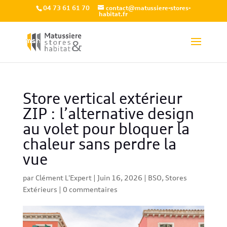
04 73 61 61 70
contact@matussiere-stores-
habitat.fr
Store vertical extérieur
ZIP : l’alternative design
au volet pour bloquer la
chaleur sans perdre la
vue
par
Clément L'Expert
|
Juin 16, 2026
|
BSO
,
Stores
Extérieurs
|
0 commentaires