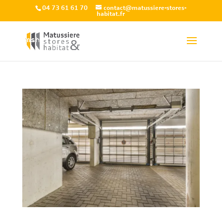
04 73 61 61 70
contact@matussiere-stores-
habitat.fr