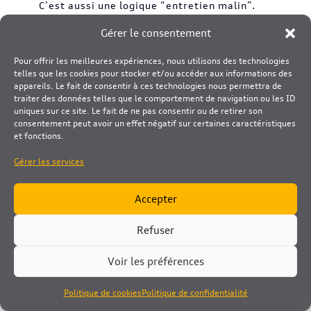
C’est aussi une logique “entretien malin”.
Vous protégez les joints, les balais, la
Gérer le consentement
peinture, et vous limitez les cycles gel/dégel
sur certaines pièces. En pratique, un abri
Pour offrir les meilleures expériences, nous utilisons des technologies
auto vous aide à conserver un véhicule plus
telles que les cookies pour stocker et/ou accéder aux informations des
propre et à retarder l’apparition de
appareils. Le fait de consentir à ces technologies nous permettra de
traiter des données telles que le comportement de navigation ou les ID
corrosion, surtout si vous roulez sur routes
uniques sur ce site. Le fait de ne pas consentir ou de retirer son
salées.
consentement peut avoir un effet négatif sur certaines caractéristiques
et fonctions.
Et le carport lui-même ? Un
carport
aluminium
demande peu : un contrôle
Gérer les services
visuel, un nettoyage doux de la toiture si
besoin, et une vérification des évacuations
Accepter
d’eau. Rien à voir avec une structure qui
rouille, se déforme, ou réclame une peinture
Refuser
régulière. Vous investissez une fois, puis
vous profitez saison après saison.
Voir les préférences
Conclusion
Politique de cookies
Politique de confidentialité